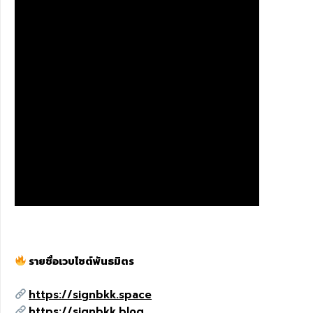
รายชื่อเวบไซต์พันธมิตร
https://signbkk.space
https://signbkk.blog