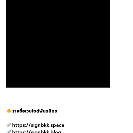
รายชื่อเวบไซต์พันธมิตร
https://signbkk.space
https://signbkk.blog